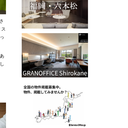
さ
ィス
っ
あ
し