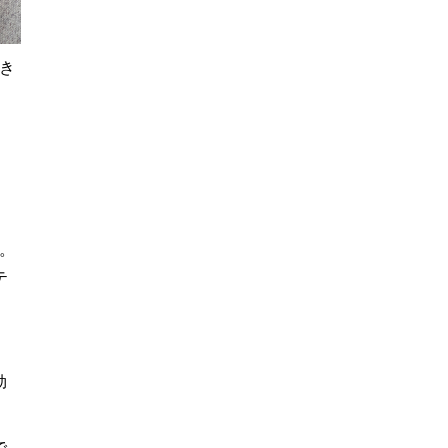
き
。
テ
効
で