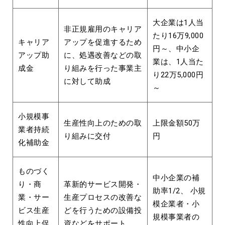
大企業は1人当
非正規雇用のキャリア
たり16万9,000
キャリア
アップを促進するため
円～、中小企
アップ助
に、処遇改善などの取
業は、1人当た
成金
り組みを行った事業主
り22万5,000円
に対して助成
～
小規模事
生産性向上のための取
上限金額50万
業者持続
り組みに交付
円
化補助金
ものづく
中小企業の補
り・商
革新的サービス開発・
助率1/2、 小規
業・サー
生産プロセスの改善な
模企業者・小
ビス生産
どを行うための設備投
規模事業者の
性向上促
資などをサポート