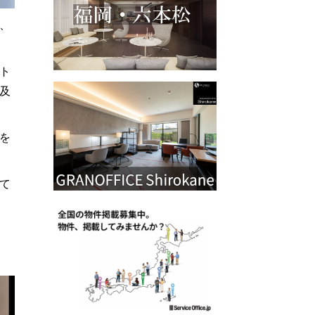
、
ト
及
を
て