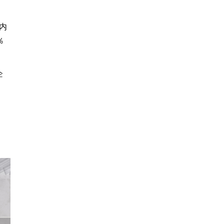
内
％
企