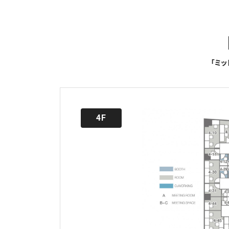
「ミ
4F