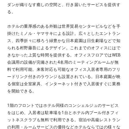
ダンが織りなす癒しの空間と、行き届いたサービスを提供す
る。
ホテルの重厚感のある外観は世界貿易センタービルなどを手
掛けたミノル・ヤマサキによる設計。広々としたエントラン
ス、四季折々に移ろう緑豊かな日本庭園は日生劇場などで知
られる村野藤吾によるデザイン。これまでのオフィスにはで
きなかった上質な時間を提供する。オフィスフロアではWEB
会議用の設備が完備された4名用のミーティングルームが無
料で利用可能。来客対応も可能なオフィス入居者専用のフリ
ードリンク付きのラウンジも設置されている。日本庭園が映
る個室は全室家具、インターネット付きで入居後すぐに業務
を開始できる。
1階のフロントではホテル同様のコンシェルジュのサービス
をはじめ、入居者は駐車場を1台とホテル内プール付きフィ
ットネスクラブも無料で利用できる。宿泊や高級レストラン
の利用・ルームサービスの優待などホテルならではの様々な