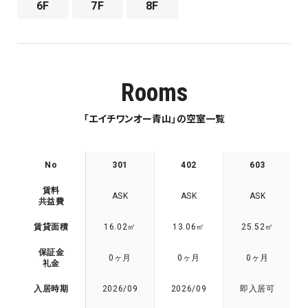
6F
7F
8F
Rooms
「エイチワンオー青山」の空室一覧
No
301
402
603
賃料
ASK
ASK
ASK
共益費
賃貸面積
16.02㎡
13.06㎡
25.52㎡
保証金
0ヶ月
0ヶ月
0ヶ月
礼金
入居時期
2026/09
2026/09
即入居可