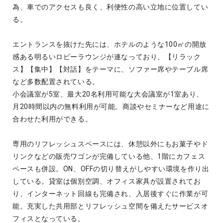
為、車でのアクセスも良く、利便性の高い立地に位置してい
る。
エントランスを抜けた先には、ホテルのような100㎡の開放
感ある明るいロビーラウンジが連なっており、【リラック
ス】【集中】【対話】をテーマに、ソファー席やテーブル席
など多数配置されている。
小会議室が5室、最大20名利用可能な大会議室が1室あり、
月20時間以内の無料利用が可能。商談やセミナーなど用途に
合わせた利用ができる。
専用のリフレッシュスペースには、休憩以外にもお菓子やド
リンクなどの販売ワゴンが完備している他、1階にカフェス
ペースも併設。ON、OFFの切り替えがしやすい環境を作り出
している。貸室は個別空調、オフィス家具が設置されてお
り、インターネット回線も完備され、入居後すぐに作業が可
能。充実した共用部とリフレッシュ空間を備えたサービスオ
フィスとなっている。