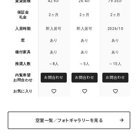
賃貸面積
42.9㎡
26.4㎡
79.35㎡
保証金
2ヶ月
2ヶ月
2ヶ月
礼金
入居時期
即入居可
即入居可
2026/10
窓
あり
あり
あり
備付家具
あり
あり
あり
推奨人数
～8人
～5人
～15人
内覧希望
お問合わせ
お問合わせ
お問合わせ
お問合わせ
お気に入り
空室一覧／フォトギャラリーを見る