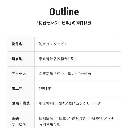
Outline
「初台センタービル」の物件概要
物件名
初台センタービル
所在地
東京都渋谷区初台1-51-1
アクセス
京王新線「初台」駅より徒歩1分
竣工年
1991年
階層・構造
地上9階地下3階／鉄筋コンクリート造
主要
個別空調 ／ 個室 ／ 家具付き ／ 駐車場 ／ 24
サービス
時間利用可能