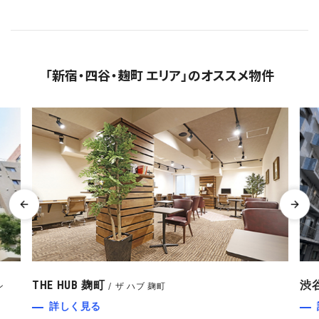
「新宿・四谷・麹町 エリア」のオススメ物件
THE HUB 麹町
渋
ン
ザ ハブ 麹町
詳しく見る