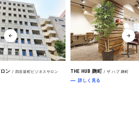
THE HUB 麹町
渋
ン
ザ ハブ 麹町
詳しく見る