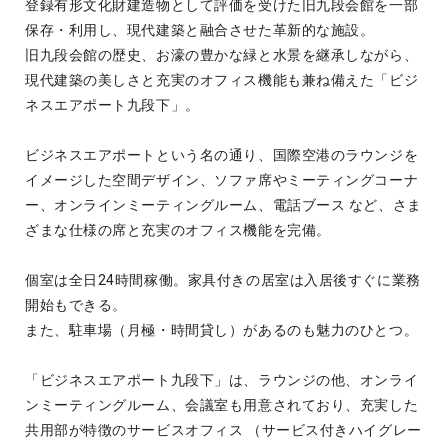
登録有形文化財建造物として評価を受けた旧九段会館を一部
保存・利用し、現代建築と融合させた革新的な施設。
旧九段会館の歴史、お濠の豊かな緑と水景を継承しながら、
現代建築の美しさと充実のオフィス機能も兼ね備えた「ビジ
ネスエアポート九段下」。
ビジネスエアポートという名の通り、国際空港のラウンジを
イメージした空間デザイン、ソファ席やミーティングコーナ
ー、オンラインミーティングルーム、電話ブース など、さま
ざまな仕様の席と充実のオフィス機能を完備。
個室は全日24時間稼働。家具付きの居室は入居後すぐに業務
開始もできる。
また、駐車場（月極・時間貸し）があるのも魅力のひとつ。
「ビジネスエアポート九段下」は、ラウンジの他、オンライ
ンミーティングルーム、会議室も用意されており、充実した
共用部が特徴のサービスオフィス （サービス付きハイグレー