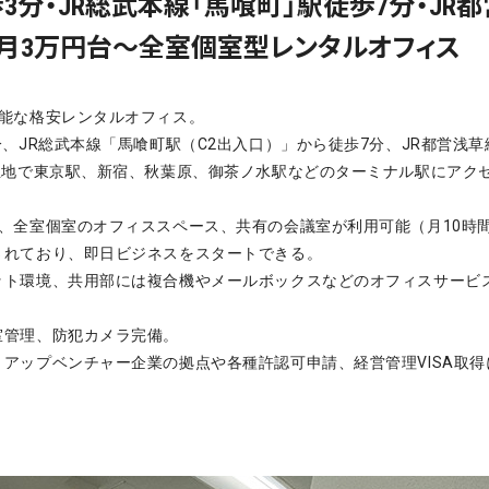
分・JR総武本線「馬喰町」駅徒歩7分・JR都
の月3万円台〜全室個室型レンタルオフィス
可能な格安レンタルオフィス。
、JR総武本線「馬喰町駅（C2出入口）」から徒歩7分、JR都営浅草
立地で東京駅、新宿、秋葉原、御茶ノ水駅などのターミナル駅にアク
、全室個室のオフィススペース、共有の会議室が利用可能（月10時
されており、即日ビジネスをスタートできる。
ット環境、共用部には複合機やメールボックスなどのオフィスサービ
室管理、防犯カメラ完備。
アップベンチャー企業の拠点や各種許認可申請、経営管理VISA取得