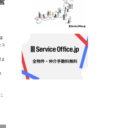
営
線
セス
間ま
ス
に